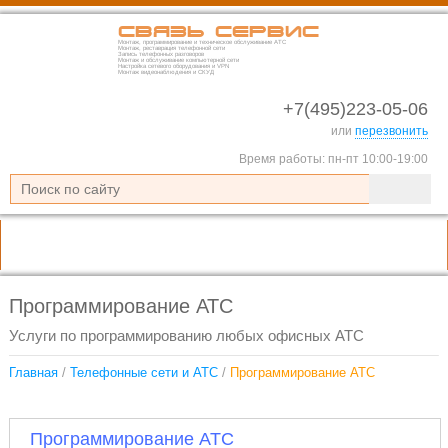
Связь Сервис
Монтаж, программирование и техническое обслуживание АТС
Монтаж, реставрация телефонной сети
Запись телефонных разговоров
Монтаж и обслуживание компьютерной сети
Настройка сетевого оборудования и VPN
Монтаж видеонаблюдения и СКУД
+7(495)223-05-06
или
перезвонить
Время работы: пн-пт 10:00-19:00
Программирование АТС
Услуги по программированию любых офисных АТС
Главная
/
Телефонные сети и АТС
/
Программирование АТС
Программирование АТС