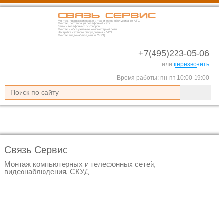
Связь Сервис
Монтаж, программирование и техническое обслуживание АТС
Монтаж, реставрация телефонной сети
Запись телефонных разговоров
Монтаж и обслуживание компьютерной сети
Настройка сетевого оборудования и VPN
Монтаж видеонаблюдения и СКУД
+7(495)223-05-06
или
перезвонить
Время работы: пн-пт 10:00-19:00
Связь Сервис
Монтаж компьютерных и телефонных сетей,
видеонаблюдения, СКУД