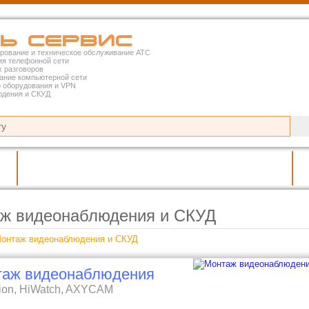
ь Сервис
рование и техническое обслуживание АТС
ия телефонной сети
 разговоров
ание компьютерной сети
о оборудования и VPN
юдения и СКУД
Компьютерные сети и СКС
ж видеонаблюдения и СКУД
онтаж видеонаблюдения и СКУД
таж видеонаблюдения
sion, HiWatch, AXYCAM