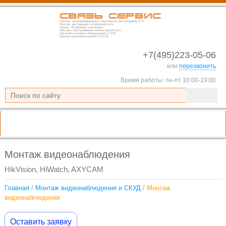
Связь Сервис
Монтаж, программирование и техническое обслуживание АТС
Монтаж, реставрация телефонной сети
Запись телефонных разговоров
Монтаж и обслуживание компьютерной сети
Настройка сетевого оборудования и VPN
Монтаж видеонаблюдения и СКУД
+7(495)223-05-06
или
перезвонить
Время работы: пн-пт 10:00-19:00
Монтаж видеонаблюдения
HikVision, HiWatch, AXYCAM
Главная
/
Монтаж видеонаблюдения и СКУД
/
Монтаж
видеонаблюдения
Оставить заявку